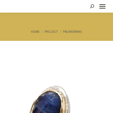
Zoeken:
PAUWENRING
Je bent hier:
HOME
PROJECT
PAUWENRING