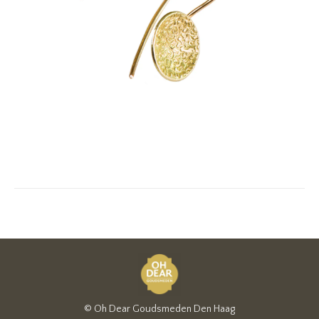
© Oh Dear Goudsmeden Den Haag